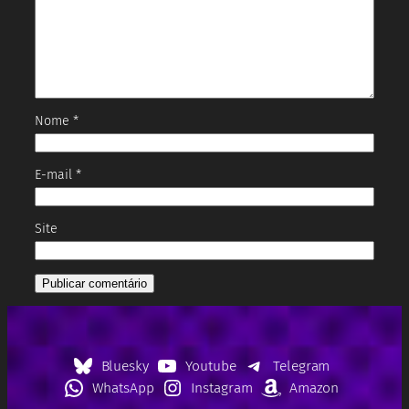
Nome
*
E-mail
*
Site
Bluesky
Youtube
Telegram
WhatsApp
Instagram
Amazon