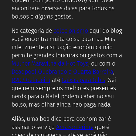
alguém com gosto duvidoso) aqui você
encontrará diversas dicas para todos os
bolsos e
alguns
gostos.
Na categoria de
colecionismo
aqui do blog
você encontra muita coisa bacana… Mas
infelizmente a situação econômica não
permite grandes loucuras ou gastos com a
Mulher Maravilha da Hot Toys
, ou com o
Deadpool Quebrando a Quarta Barreira
,
R2D2 Geladeira
até
Caixas para Gibis
. Sei
que nem sempre os melhores presentes
nerds para o Natal podem caber no seu
bolso, mas olhar ainda não paga nada.
Aliás, uma boa dica para economizar é
assinar o serviço
Amazon Prime
que é
cheio de vantagens – até se você não