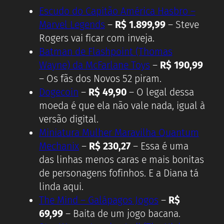
Escudo do Capitão América Hasbro –
Marvel Legends
–
R$ 1.899,99
– Steve
Rogers vai ficar com inveja.
Batman de Flashpoint (Thomas
Wayne) da McFarlane Toys
–
R$ 190,99
– Os fãs dos Novos 52 piram.
Dogecoin
–
R$ 49,90
– O legal dessa
moeda é que ela não vale nada, igual à
versão digital.
Miniatura Mulher Maravilha Quantum
Mechanix
–
R$ 230,27
– Essa é uma
das linhas menos caras e mais bonitas
de personagens fofinhos. E a Diana tá
linda aqui.
The Mind – Galápagos Jogos
–
R$
69,99
– Baita de um jogo bacana.