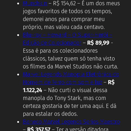
Munchkin
– R$ 154,62 – É um dos meus
jogos favoritos de todos os tempos,
demorei anos para comprar meu
próprio, mas valeu cada centavo.
Blu-ray – Howard – O Super-Herói –
Edição de Colecionador
–
R$ 89,99
-
Essa é para os colecionadores
clássicos, talvez quem só tenha visto
os filmes da Marvel Studios não curta.
Marvel Legends Manopla Eletrônica do
Homem de Ferro com som e luz
–
R$
1.122,24
– Não curti o visual dessa
manopla do Tony Stark, mas com
certeza gostaria de ter uma aqui. E dá
para estalar os dedos.
Boneco Marvel Legends Series Maestro
–
R$ 357,57
– Ter a versão ditadora