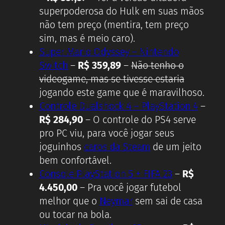
superpoderosa do Hulk em suas mãos
não tem preço (mentira, tem preço
sim, mas é meio caro).
Super Mario Odyssey – Nintendo
Switch
–
R$ 359,89
–
Não tenho o
videogame, mas se tivesse estaria
jogando este game que é maravilhoso.
Controle Dualshock 4 – PlayStation 4
–
R$ 284,90
– O controle do PS4 serve
pro PC viu, para você jogar seus
joguinhos
caros da Steam
de um jeito
bem confortável.
Console PlayStation 5 + FIFA 23
–
R$
4.450,00
– Pra você jogar futebol
melhor que o
Neymar
sem sai de casa
ou tocar na bola.