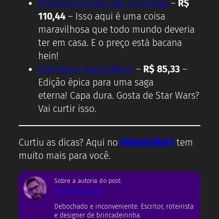
História do Brasil em 25 mapas
–
R$
110,44
– Isso aqui é uma coisa
maravilhosa que todo mundo deveria
ter em casa. E o preço está bacana
hein!
Star Wars: Dark Edition
–
R$ 85,33
–
Edição épica para uma saga
eterna! Capa dura. Gosta de Star Wars?
Vai curtir isso.
Curtiu as dicas? Aqui no
FAROFEIROS
tem
muito mais para você.
Sobre a autoria do post:
Rodrigo Castro
Debochado e inconveniente. Escritor, roteirista
e designer de brincadeirinha.