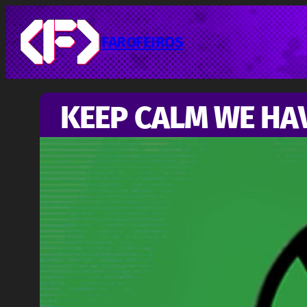
Pular
para
o
FAROFEIROS
conteúdo
KEEP CALM WE HA