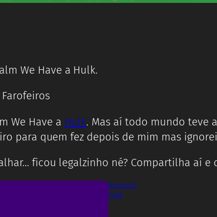
alm We Have a Hulk.
alm We Have a
Hulk
. Mas aí todo mundo teve 
eiro para quem fez depois de mim mas ignorei
alhar… ficou legalzinho né? Compartilha aí e
Besteirol
Hulk