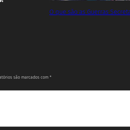
O que são as Guerras Secret
atórios são marcados com
*