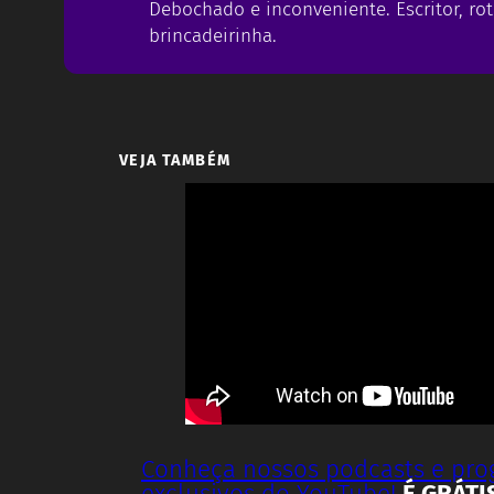
Debochado e inconveniente. Escritor, rot
brincadeirinha.
VEJA TAMBÉM
Conheça nossos podcasts e pr
exclusivos do YouTube!
É GRÁTI