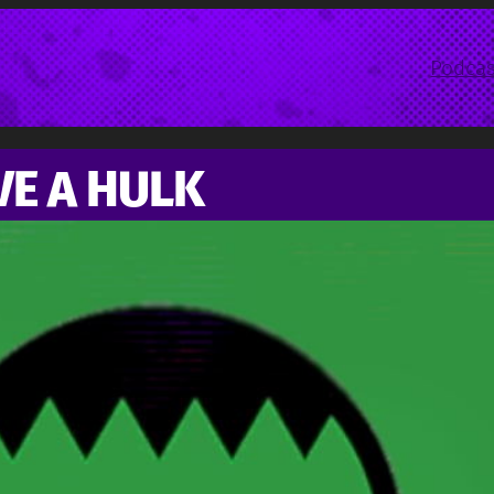
Podcas
VE A HULK