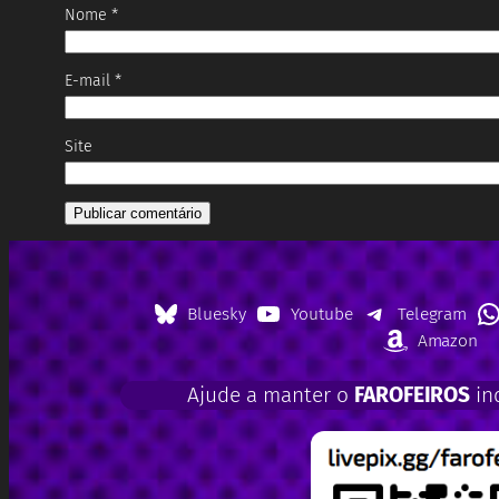
Nome
*
E-mail
*
Site
Bluesky
Youtube
Telegram
Amazon
Ajude a manter o
FAROFEIROS
in