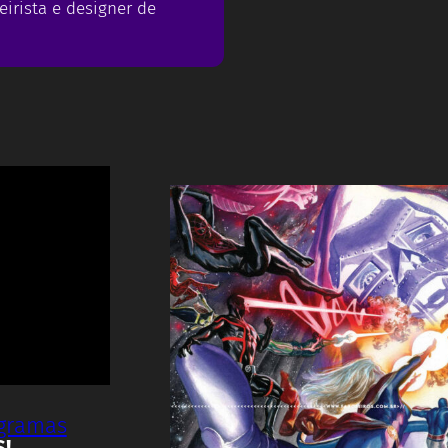
eirista e designer de
ogramas
S!