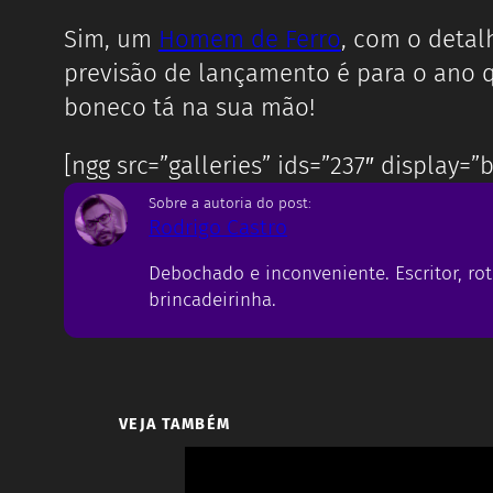
Sim, um
Homem de Ferro
, com o deta
previsão de lançamento é para o ano 
boneco tá na sua mão!
[ngg src=”galleries” ids=”237″ display=
Sobre a autoria do post:
Rodrigo Castro
Debochado e inconveniente. Escritor, rot
brincadeirinha.
VEJA TAMBÉM