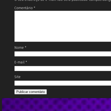
Comentário
*
Nome
*
E-mail
*
Site