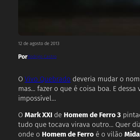
12 de agosto de 2013
Por
Rodrigo Castro
O
Vivo Quebrado
deveria mudar o nom
mas… fazer o que é coisa boa. E dessa 
impossível…
O
Mark XXI
de
Homem de Ferro 3
pinta
tudo que tocava virava outro… Quer di
onde o
Homem de Ferro
é o vilão
Mida