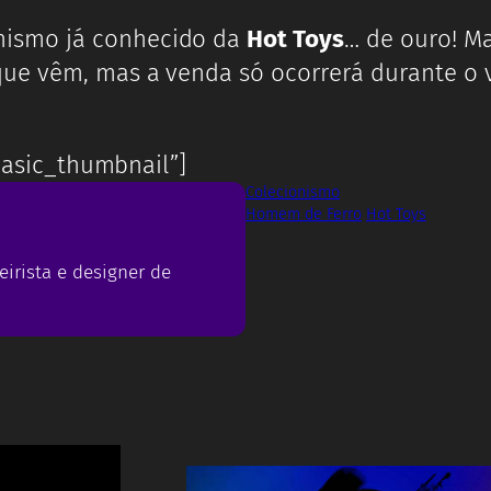
lhismo já conhecido da
Hot Toys
… de ouro! M
que vêm, mas a venda só ocorrerá durante o
”basic_thumbnail”]
Colecionismo
Homem de Ferro
Hot Toys
eirista e designer de