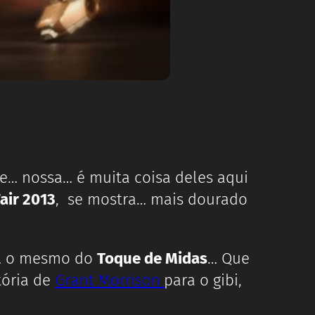
e… nossa… é muita coisa deles aqui
air 2013
, se mostra… mais dourado
… o mesmo do
Toque de Midas
… Que
tória de
Grant Morrison
para o gibi,