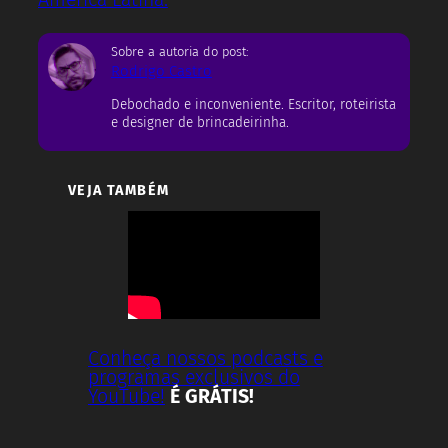
Sobre a autoria do post:
Rodrigo Castro
Debochado e inconveniente. Escritor, roteirista
e designer de brincadeirinha.
VEJA TAMBÉM
Conheça nossos podcasts e
programas exclusivos do
YouTube!
É GRÁTIS!