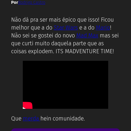
Por
Rodrigo Castro
Não dá pra ser mais épico que isso! Ficou
melhor que a do
Star Wars
e a do
Mario
!
Não sei se gostei do novo
Mad Max
mas sei
que curti muito daquela parte que as
coisas explodem. ITS MADVENTURE TIME!
Que
merda
hein comunidade.