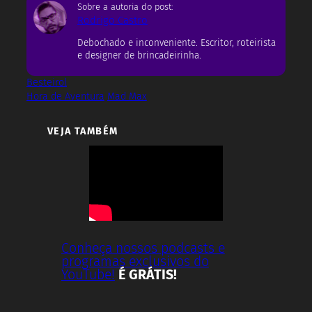
Sobre a autoria do post:
Rodrigo Castro
Debochado e inconveniente. Escritor, roteirista
e designer de brincadeirinha.
Besteirol
Hora de Aventura
Mad Max
VEJA TAMBÉM
Conheça nossos podcasts e
programas exclusivos do
YouTube!
É GRÁTIS!