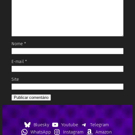
Nome
*
E-mail
*
Site
Bluesky
Youtube
Telegram
WhatsApp
Instagram
Amazon