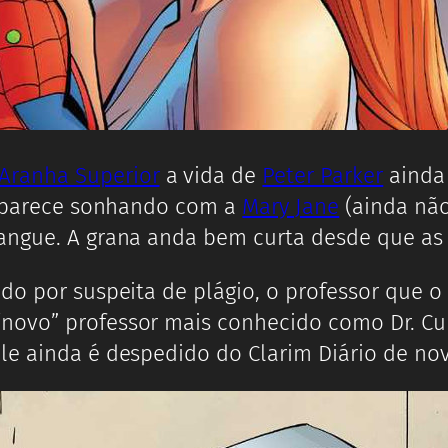
ranha Superior
a vida de
Peter Parker
ainda
r aparece sonhando com a
Mary Jane
(ainda não
rangue. A grana anda bem curta desde que a
do por suspeita de plágio, o professor que o
novo” professor mais conhecido como Dr. Cur
le ainda é despedido do Clarim Diário de no