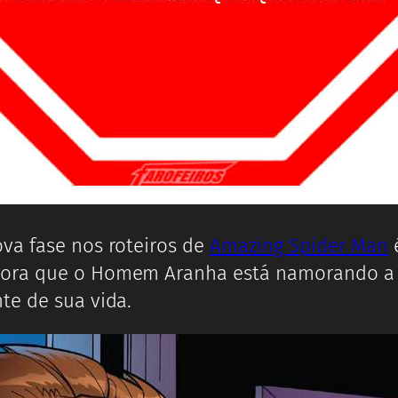
va fase nos roteiros de
Amazing Spider Man
é
agora que o Homem Aranha está namorando 
te de sua vida.