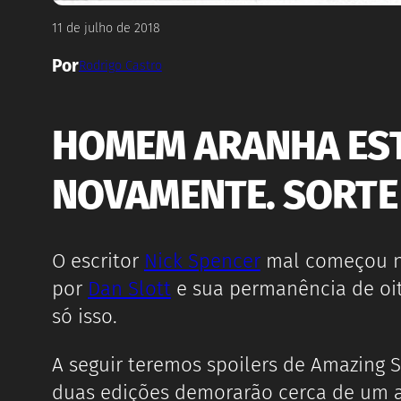
11 de julho de 2018
Por
Rodrigo Castro
HOMEM ARANHA ES
NOVAMENTE. SORTE 
O escritor
Nick Spencer
mal começou na
por
Dan Slott
e sua permanência de oit
só isso.
A seguir teremos spoilers de Amazing S
duas edições demorarão cerca de um an