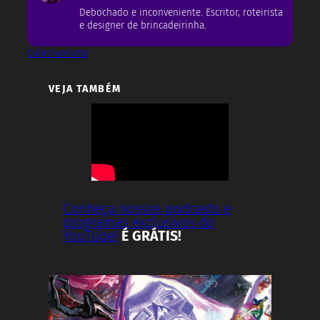
Debochado e inconveniente. Escritor, roteirista
e designer de brincadeirinha.
Colecionismo
VEJA TAMBÉM
Conheça nossos podcasts e
programas exclusivos do
YouTube!
É GRÁTIS!