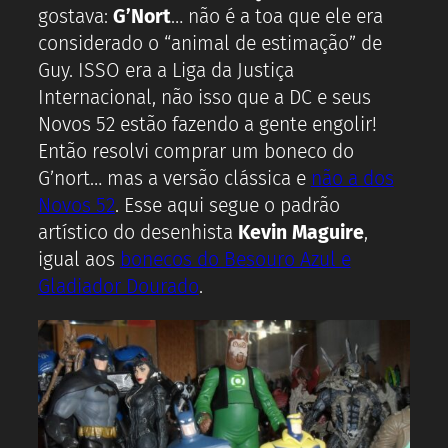
gostava:
G’Nort
… não é a toa que ele era
considerado o “animal de estimação” de
Guy. ISSO era a Liga da Justiça
Internacional, não isso que a DC e seus
Novos 52 estão fazendo a gente engolir!
Então resolvi comprar um boneco do
G’nort… mas a versão clássica e
não a dos
Novos 52
. Esse aqui segue o padrão
artístico do desenhista
Kevin Maguire
,
igual aos
bonecos do Besouro Azul e
Gladiador Dourado
.