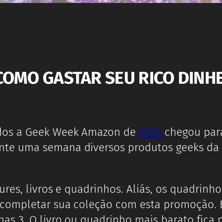
COMO GASTAR SEU RICO DINH
odos a Geek Week Amazon de
2020
chegou para
ante uma semana diversos produtos geeks da
gures, livros e quadrinhos. Aliás, os quadr
 completar sua coleção com esta promoção. 
as 3. O livro ou quadrinho mais barato fica