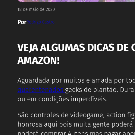
18 de maio de 2020
Por
Rodrigo Castro
VEJA ALGUMAS DICAS DE 
AMAZON!
Aguardada por muitos e amada por t
quarentenados
geeks de plantão. Dur
ou em condições imperdíveis.
São controles de videogame, action fi
honrosa aqui pois muita gente poderá
poderá comprar 4 itens mas pagar apen