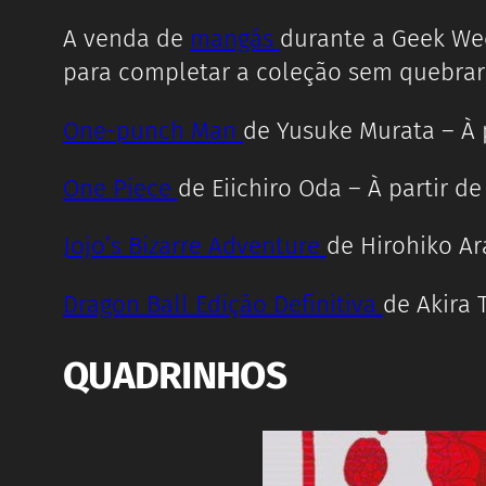
A venda de
mangás
durante a Geek We
para completar a coleção sem quebrar
One-punch Man
de Yusuke Murata – À p
One Piece
de Eiichiro Oda – À partir de
Jojo’s Bizarre Adventure
de Hirohiko Ara
Dragon Ball Edição Definitiva
de Akira 
QUADRINHOS