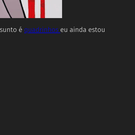
ssunto é
quadrinhos
eu ainda estou
.