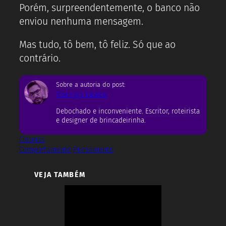
Porém, surpreendentemente, o banco não
enviou nenhuma mensagem.
Mas tudo, tô bem, tô feliz. Só que ao
contrário.
Sobre a autoria do post:
Rodrigo Castro
Debochado e inconveniente. Escritor, roteirista
e designer de brincadeirinha.
Colunas
Comportamento
Pensamento
VEJA TAMBÉM