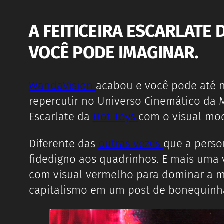
A FEITICEIRA ESCARLATE
VOCÊ PODE IMAGINAR.
WandaVision
acabou e você pode até nã
repercutir no Universo Cinemático da M
Escarlate da
Hot Toys
com o visual mode
Diferente das
outras vezes
que a perso
fidedigno aos quadrinhos. E mais um
com visual vermelho para dominar a 
capitalismo em um post de bonequinha