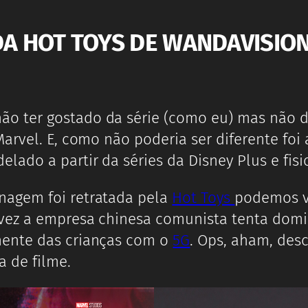
 DA HOT TOYS DE WANDAVISIO
o ter gostado da série (como eu) mas não dá 
arvel. E, como não poderia ser diferente foi
lado a partir da séries da Disney Plus e fisi
nagem foi retratada pela
Hot Toys
podemos ve
a vez a empresa chinesa comunista tenta d
mente das crianças com o
5G
. Ops, aham, des
 de filme.