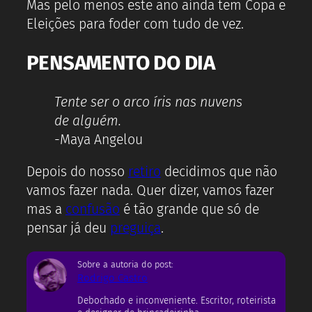
Mas pelo menos este ano ainda tem Copa e
Eleições para foder com tudo de vez.
PENSAMENTO DO DIA
Tente ser o arco íris nas nuvens
de alguém.
-Maya Angelou
Depois do nosso
retiro
decidimos que não
vamos fazer nada. Quer dizer, vamos fazer
mas a
confusão
é tão grande que só de
pensar já deu
preguiça
.
Sobre a autoria do post:
Rodrigo Castro
Debochado e inconveniente. Escritor, roteirista