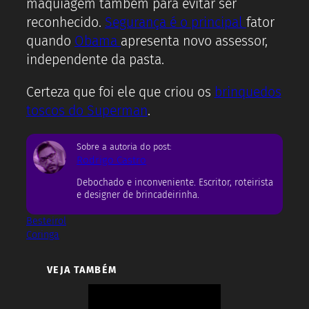
maquiagem também para evitar ser
reconhecido.
Segurança é o principal
fator
quando
Obama
apresenta novo assessor,
independente da pasta.
Certeza que foi ele que criou os
brinquedos
toscos do Superman
.
Sobre a autoria do post:
Rodrigo Castro
Debochado e inconveniente. Escritor, roteirista
e designer de brincadeirinha.
Besteirol
Coringa
VEJA TAMBÉM