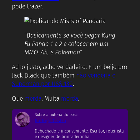
pode trazer.
“
Basicamente se você pegar Kung
Fu Panda 1 e 2 e colocar em um
MMO. Ah, e Pokemon
“
Acho justo, acho verdadeiro. E um beijo pro
Jack Black que também
não venderia o
Superman por US$ 130
.
Que
merda
. Muita
merda
.
Sobre a autoria do post:
Rodrigo Castro
Debochado e inconveniente. Escritor, roteirista
e designer de brincadeirinha.