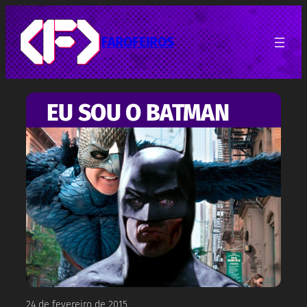
Pular
para
o
FAROFEIROS
conteúdo
EU SOU O BATMAN
24 de fevereiro de 2015