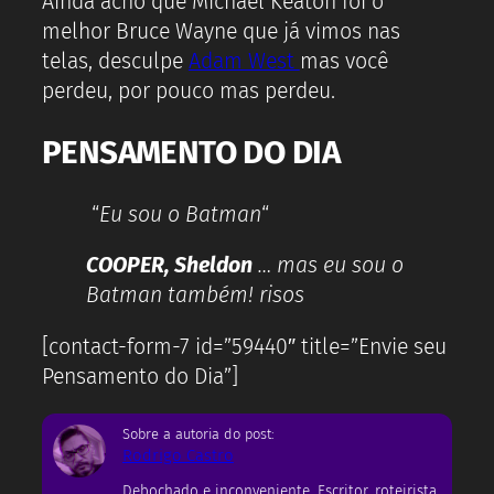
Ainda acho que Michael Keaton foi o
melhor Bruce Wayne que já vimos nas
telas, desculpe
Adam West
mas você
perdeu, por pouco mas perdeu.
PENSAMENTO DO DIA
“
Eu sou o Batman
“
COOPER, Sheldon
… mas eu sou o
Batman também! risos
[contact-form-7 id=”59440″ title=”Envie seu
Pensamento do Dia”]
Sobre a autoria do post:
Rodrigo Castro
Debochado e inconveniente. Escritor, roteirista