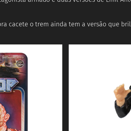
ra cacete o trem ainda tem a versão que bril