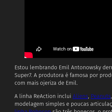
Estou lembrando Emil Antonowsky der
Super7. A produtora é famosa por produ
com mais ojeriza de Emil.
A linha ReAction inclui
Aliens
,
Peanuts
modelagem simples e poucas articul
linha Robocop
são três bonecos, o pr