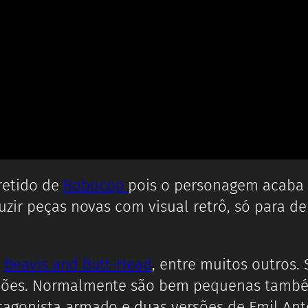
retido de
Robocop
pois o personagem acaba 
zir peças novas com visual retrô, só para dei
,
Beavis and Butt-Head
, entre muitos outros.
ações. Normalmente são bem pequenas també
otagonista armado e duas versões de Emil An