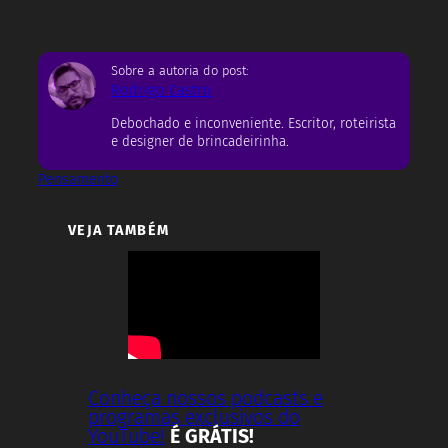
Sobre a autoria do post:
Rodrigo Castro
Debochado e inconveniente. Escritor, roteirista
e designer de brincadeirinha.
Pensamento
VEJA TAMBÉM
Conheça nossos podcasts e
programas exclusivos do
YouTube!
É GRÁTIS!