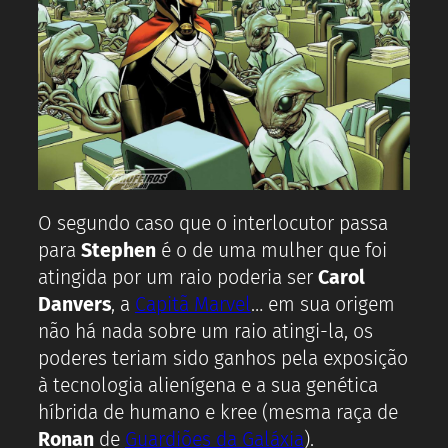
O segundo caso que o interlocutor passa
para
Stephen
é o de uma mulher que foi
atingida por um raio poderia ser
Carol
Danvers
, a
Capitã Marvel
… em sua origem
não há nada sobre um raio atingi-la, os
poderes teriam sido ganhos pela exposição
à tecnologia alienígena e a sua genética
híbrida de humano e kree (mesma raça de
Ronan
de
Guardiões da Galáxia
).