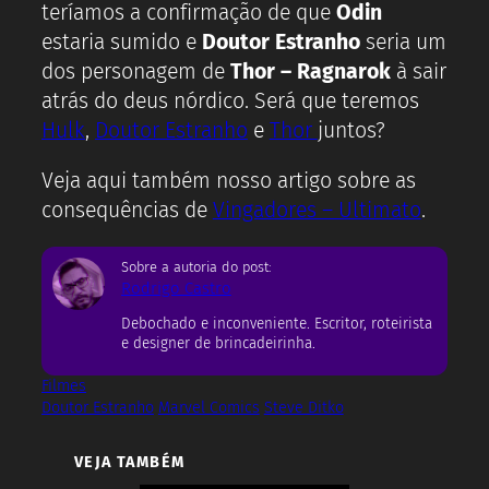
teríamos a confirmação de que
Odin
estaria sumido e
Doutor Estranho
seria um
dos personagem de
Thor – Ragnarok
à sair
atrás do deus nórdico. Será que teremos
Hulk
,
Doutor Estranho
e
Thor
juntos?
Veja aqui também nosso artigo sobre as
consequências de
Vingadores – Ultimato
.
Sobre a autoria do post:
Rodrigo Castro
Debochado e inconveniente. Escritor, roteirista
e designer de brincadeirinha.
Filmes
Doutor Estranho
Marvel Comics
Steve Ditko
VEJA TAMBÉM