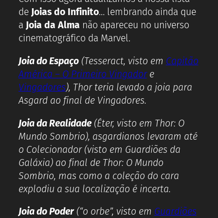
de
Joias do Infinito
… lembrando ainda que
a
Joia da Alma
não apareceu no universo
cinematográfico da Marvel.
Joia do Espaço
(Tesseract, visto em
Capitão
América – O Primeiro Vingador
e
Vingadores
), Thor teria levado a joia para
Asgard ao final de Vingadores.
Joia da Realidade
(Éter, visto em Thor: O
Mundo Sombrio), asgardianos levaram até
o Colecionador (visto em Guardiões da
Galáxia) ao final de Thor: O Mundo
Sombrio, mas como a coleção do cara
explodiu a sua localização é incerta.
Joia do Poder
(“o orbe”, visto em
Guardiões