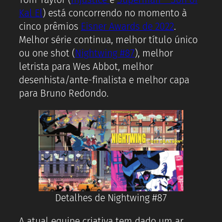
Kal El
) está concorrendo no momento à
cinco prêmios
Eisner Awards de 2022
.
Melhor série continua, melhor título único
ou one shot (
Nightwing #87
), melhor
letrista para Wes Abbot, melhor
desenhista/ante-finalista e melhor capa
para Bruno Redondo.
Detalhes de Nightwing #87
A atual equipe criativa tem dado um ar