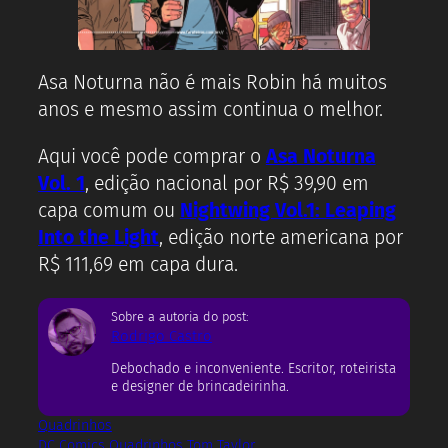
Asa Noturna não é mais Robin há muitos
anos e mesmo assim continua o melhor.
Aqui você pode comprar o
Asa Noturna
Vol. 1
, edição nacional por R$ 39,90 em
capa comum ou
Nightwing Vol.1: Leaping
Into the Light
, edição norte americana por
R$ 111,69 em capa dura.
Sobre a autoria do post:
Rodrigo Castro
Debochado e inconveniente. Escritor, roteirista
e designer de brincadeirinha.
Quadrinhos
DC Comics
Quadrinhos
Tom Taylor