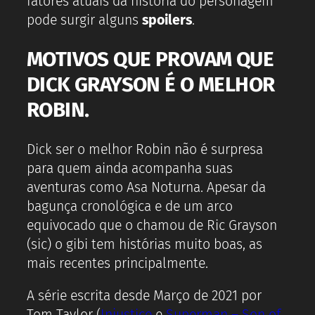
fatores atuais da história do personagem
pode surgir alguns
spoilers
.
MOTIVOS QUE PROVAM QUE
DICK GRAYSON É O MELHOR
ROBIN.
Dick ser o melhor Robin não é surpresa
para quem ainda acompanha suas
aventuras como Asa Noturna. Apesar da
bagunça cronológica e de um arco
equivocado que o chamou de Ric Grayson
(sic) o gibi tem histórias muito boas, as
mais recentes principalmente.
A série escrita desde Março de 2021 por
Tom Taylor (
Injustice
e
Superman – Son of