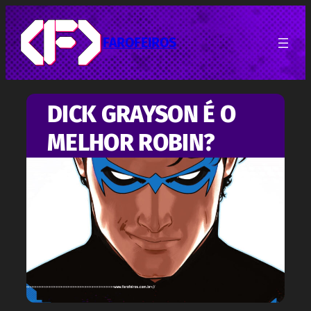
Pular
para
o
FAROFEIROS
conteúdo
DICK GRAYSON É O
MELHOR ROBIN?