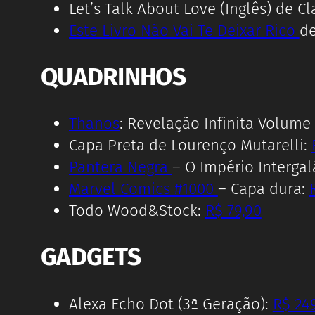
Let’s Talk About Love (Inglês) de C
Este Livro Não Vai Te Deixar Rico
d
QUADRINHOS
Thanos
: Revelação Infinita Volume 
Capa Preta de Lourenço Mutarelli:
Pantera Negra
– O Império Interga
Marvel Comics #1000
– Capa dura:
Todo Wood&Stock:
R$ 79,90
GADGETS
Alexa Echo Dot (3ª Geração):
R$ 24