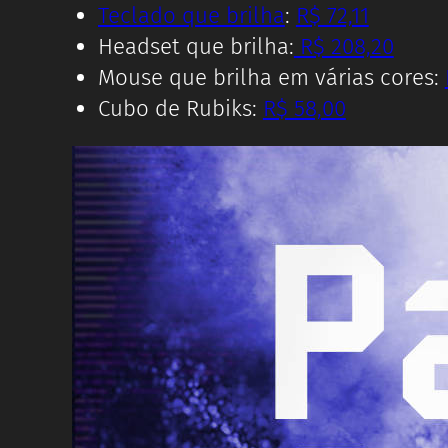
Teclado que brilha
:
R$ 72,11
Headset que brilha:
R$ 208,20
Mouse que brilha em várias cores:
Cubo de Rubiks:
R$ 58,00