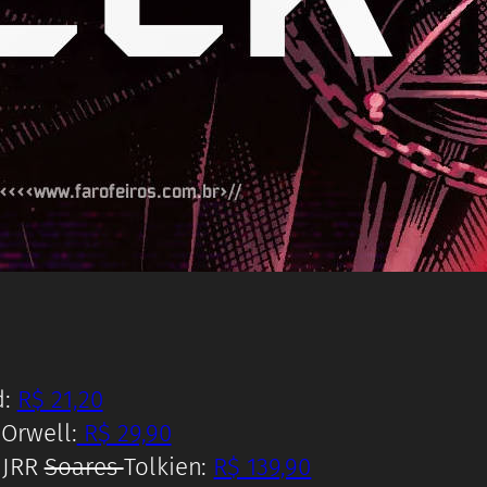
d:
R$ 21,20
Orwell:
R$ 29,90
 JRR
Soares
Tolkien:
R$ 139,90