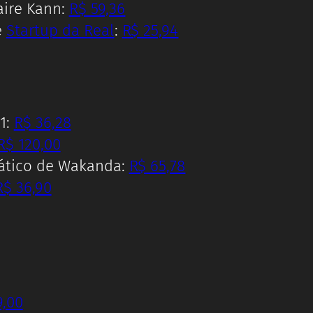
laire Kann:
R$ 59,36
e
Startup da Real
:
R$ 25,94
1:
R$ 36,28
R$ 120,00
lático de Wakanda:
R$ 65,78
R$ 36,90
9,00