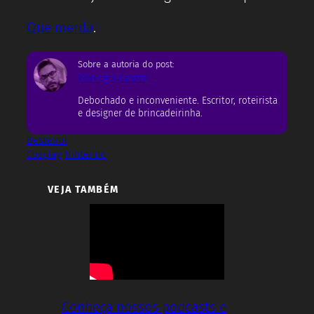
Que merda
.
Sobre a autoria do post:
Rodrigo Castro
Debochado e inconveniente. Escritor, roteirista
e designer de brincadeirinha.
Besteirol
Cosplay
Nintendo
VEJA TAMBÉM
Conheça nossos podcasts e