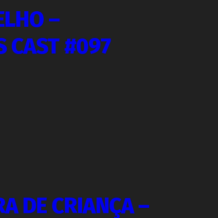
ELHO –
S CAST #097
A DE CRIANÇA –