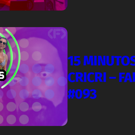
15 MINUTOS
CRICRI – F
#093