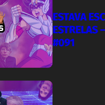
ESTAVA ES
ESTRELAS –
#091