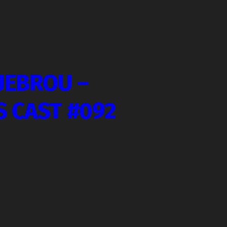
UEBROU –
S CAST #092