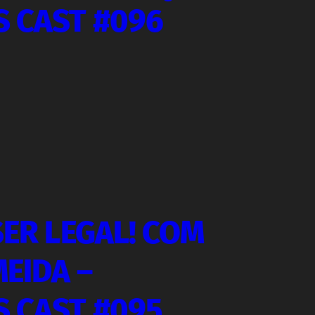
S CAST #096
SER LEGAL! COM
EIDA –
S CAST #095