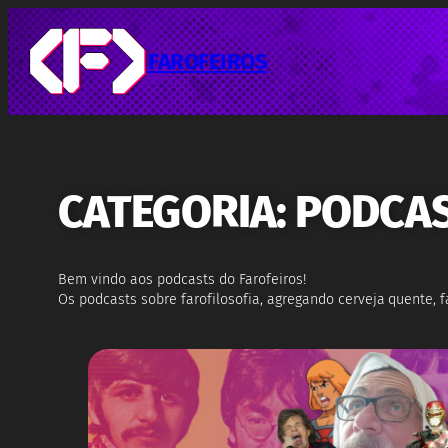
Pular
para
o
FAROFEIROS
conteúdo
CATEGORIA:
PODCA
Bem vindo aos podcasts do Farofeiros!
Os podcasts sobre farofilosofia, agregando cerveja quente, 