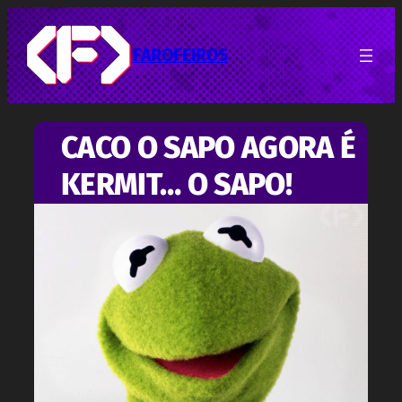
Pular
para
o
FAROFEIROS
conteúdo
CACO O SAPO AGORA É
KERMIT… O SAPO!