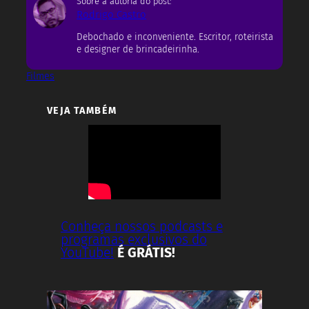
Sobre a autoria do post:
Rodrigo Castro
Debochado e inconveniente. Escritor, roteirista
e designer de brincadeirinha.
Filmes
VEJA TAMBÉM
Conheça nossos podcasts e
programas exclusivos do
YouTube!
É GRÁTIS!