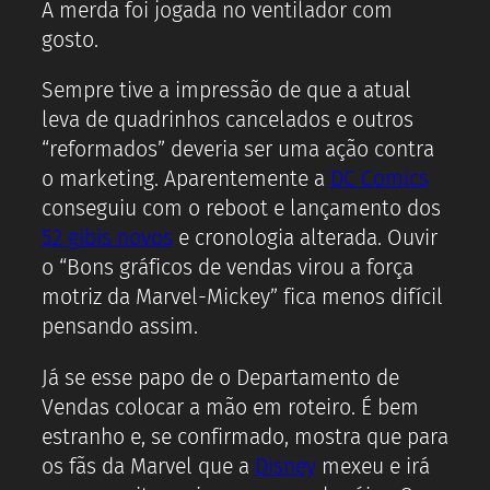
A merda foi jogada no ventilador com
gosto.
Sempre tive a impressão de que a atual
leva de quadrinhos cancelados e outros
“reformados” deveria ser uma ação contra
o marketing. Aparentemente a
DC Comics
conseguiu com o reboot e lançamento dos
52 gibis novos
e cronologia alterada. Ouvir
o “Bons gráficos de vendas virou a força
motriz da Marvel-Mickey” fica menos difícil
pensando assim.
Já se esse papo de o Departamento de
Vendas colocar a mão em roteiro. É bem
estranho e, se confirmado, mostra que para
os fãs da Marvel que a
Disney
mexeu e irá