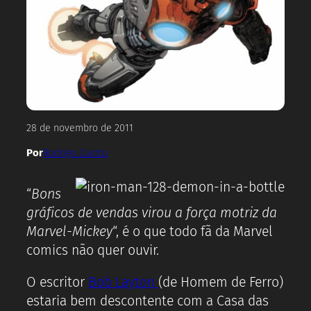
28 de novembro de 2011
Por
Rodrigo Castro
“
Bons
gráficos de vendas virou a força motriz da
Marvel-Mickey
“, é o que todo fã da Marvel
comics não quer ouvir.
O escritor
Bob Layton
(de Homem de Ferro)
estaria bem descontente com a Casa das