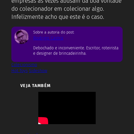
empresas as vezes abusam da boa vontade
do colecionador em colecionar algo.
Infelizmente acho que este é o caso.
Sobre a autoria do post:
Rodrigo Castro
Debochado e inconveniente. Escritor, roteirista
e designer de brincadeirinha.
Colecionismo
Hot Toys
Sideshow
VEJA TAMBÉM