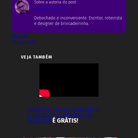
Sobre a autoria do post:
Rodrigo Castro
Debochado e inconveniente. Escritor, roteirista
e designer de brincadeirinha.
Colunas
Pensamento
VEJA TAMBÉM
Conheça nossos podcasts e
programas exclusivos do
YouTube!
É GRÁTIS!