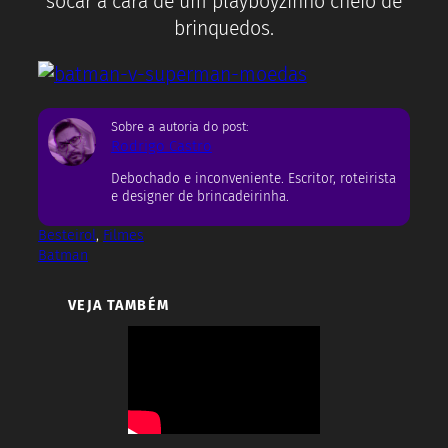
socar a cara de um playboyzinho cheio de
brinquedos.
Sobre a autoria do post:
Rodrigo Castro
Debochado e inconveniente. Escritor, roteirista
e designer de brincadeirinha.
Besteirol
, 
Filmes
Batman
VEJA TAMBÉM