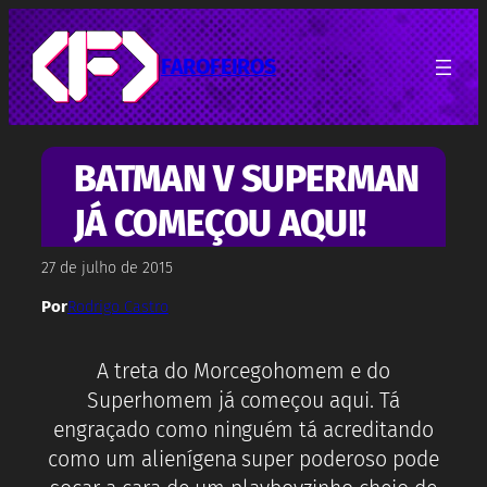
Pular
para
o
FAROFEIROS
conteúdo
BATMAN V SUPERMAN
JÁ COMEÇOU AQUI!
27 de julho de 2015
Por
Rodrigo Castro
A treta do Morcegohomem e do
Superhomem já começou aqui. Tá
engraçado como ninguém tá acreditando
como um alienígena super poderoso pode