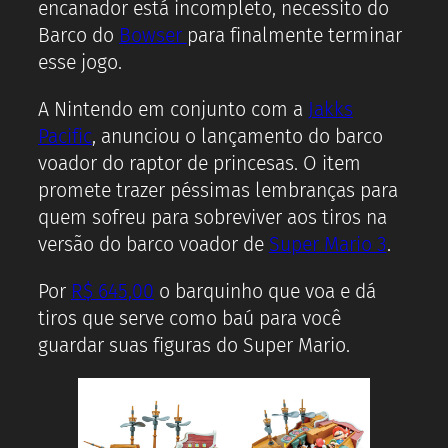
encanador está incompleto, necessito do
Barco do
Bowser
para finalmente terminar
esse jogo.
A Nintendo em conjunto com a
Jakks
Pacific
, anunciou o lançamento do barco
voador do raptor de princesas. O item
promete trazer péssimas lembranças para
quem sofreu para sobreviver aos tiros na
versão do barco voador de
Super Mario 3
.
Por
R$ 645,00
o barquinho que voa e dá
tiros que serve como baú para você
guardar suas figuras do Super Mario.