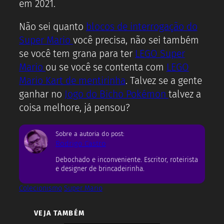
em 2021.
Não sei quanto
blocos de interrogação do
Super Mario
você precisa, não sei também
se você tem grana para ter
LEGO Super
Mario
ou se você se contenta com
LEGO
Mario Kart de mentirinha
. Talvez se a gente
ganhar no
Jogo do Bicho Pokémon
talvez a
coisa melhore, já pensou?
Sobre a autoria do post:
Rodrigo Castro
Debochado e inconveniente. Escritor, roteirista
e designer de brincadeirinha.
Colecionismo
Super Mario
VEJA TAMBÉM