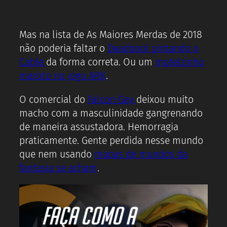
Mas na lista de As Maiores Merdas de 2018
não poderia faltar o
Deadpool pintando o
Cable
da forma correta. Ou um
motelzinho
maroto no jogo ARK
.
O comercial do
Falcon Gay
deixou muito
macho com a masculinidade gangrenando
de maneira assustadora. Hemorragia
praticamente. Gente perdida nesse mundo
que nem usando
mapas de mundos da
fantasia se acham
.