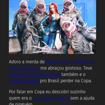
Adoro a merda de
Overwatch e a versão de
This Is America
me abraçou gostoso. Teve
Overwatch Guerra Infinita
também e o
Lúcio torcendo
pro Brasil perder na Copa.
Por falar em Copa eu descobri sozinho
quem era o
psicopata do hexa
sem a ajuda
de ninguém.