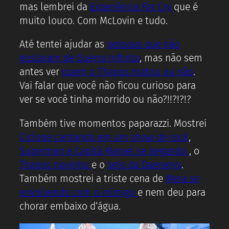
mas lembrei da
Experiência Far Cry
que é
muito louco. Com McLovin e tudo.
Até tentei ajudar as
pessoas que não
gostaram de Guerra Infinita
, mas não sem
antes ver
quem o Thanos matou ou não
.
Vai falar que você não ficou curioso para
ver se você tinha morrido ou não?!!?!?!?
Também tive momentos paparazzi. Mostrei
Ciclope cantando em um show de rock
,
Superman e Capitã Marvel se pegando
, o
Thanos novinho
e o
selo da Daenerys
.
Também mostrei a triste cena de
Mera se
envolvendo com o inimigo
e nem deu para
chorar embaixo d’água.