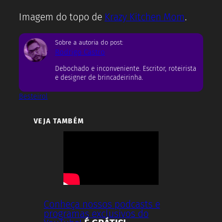
Imagem do topo de
Krazy Kitchen Mom
.
Sobre a autoria do post:
Rodrigo Castro
Debochado e inconveniente. Escritor, roteirista
e designer de brincadeirinha.
Besteirol
VEJA TAMBÉM
Conheça nossos podcasts e
programas exclusivos do