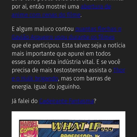
por aí, então mostrei uma
abertura de
anime com cenas do filme
.
E algum maluco contou
quantas flechas o
Gavião Arqueiro usou durante os filmes
que ele participou. Esta talvez seja a notícia
mais importante que apurei em todos
esses anos nesta indústria vital. E se você
precisa de mais testosterona assista o
Thor
e o Hulk brigando
, mas com barras de
energia. Igual do joguinho.
Já falei do
Cadeirante Fantasma
?