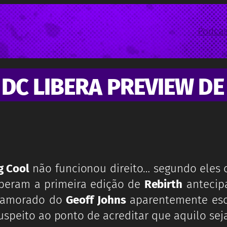
Podcas
C LIBERA PREVIEW DE 
g Cool
não funcionou direito… segundo eles c
eberam a primeira edição de
Rebirth
antecipa
 namorado do
Geoff Johns
aparentemente esc
uspeito ao ponto de acreditar que aquilo se