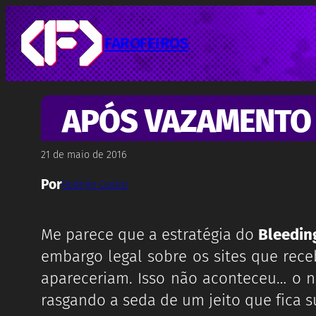
Pular
para
o
FAROFEIROS
conteúdo
APÓS VAZAMENTO D
21 de maio de 2016
Por
Rodrigo Castro
Me parece que a estratégia do
Bleedin
embargo legal sobre os sites que rec
apareceriam. Isso não aconteceu… o
rasgando a seda de um jeito que fica s