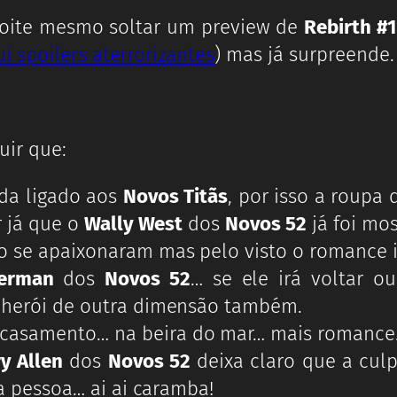
oite mesmo soltar um preview de
Rebirth #1
i spoilers aterrorizantes
) mas já surpreende.
uir que:
da ligado aos
Novos Titãs
, por isso a roupa
r já que o
Wally West
dos
Novos 52
já foi mo
 se apaixonaram mas pelo visto o romance i
erman
dos
Novos 52
… se ele irá voltar 
herói de outra dimensão também.
casamento… na beira do mar… mais romance
y Allen
dos
Novos 52
deixa claro que a cul
a pessoa… ai ai caramba!