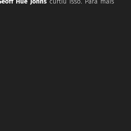
Geoff Hue Johns
curtiu isso. Para mais