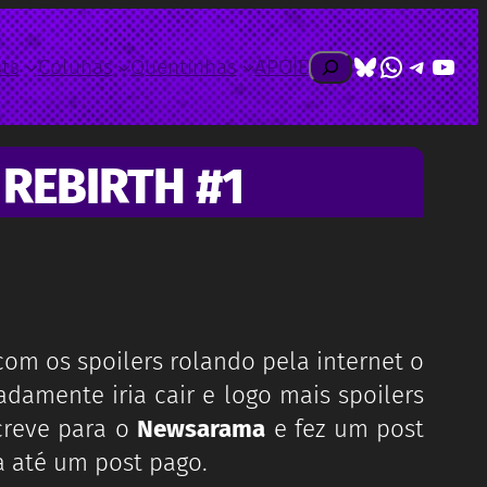
Bluesky
WhatsAp
Telegr
Yout
Pesquisar
ts
Colunas
Quentinhas
APOIE
REBIRTH #1
om os spoilers rolando pela internet o
damente iria cair e logo mais spoilers
reve para o
Newsarama
e fez um post
ja até um post pago.