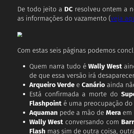
De todo jeito a
DC
resolveu ontem a n
as informações do vazamento (
veja aqu
Com estas seis páginas podemos concl
Quem narra tudo é
Wally West
ain
de que essa versão irá desaparece
Arqueiro Verde
e
Canário
ainda não
Está confirmada a morte do
Sup
Flashpoint
é uma preocupação do 
Aquaman
pede a mão de
Mera
em 
Wally West
conversando com
Barr
Flash
mas sim de outra coisa, outr