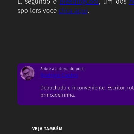
E, segundo o
BleedingCool
, um dos
n
spoilers você
clica aqui
.
Sobre a autoria do post:
Rodrigo Castro
Debochado e inconveniente. Escritor, rot
brincadeirinha.
VEJA TAMBÉM