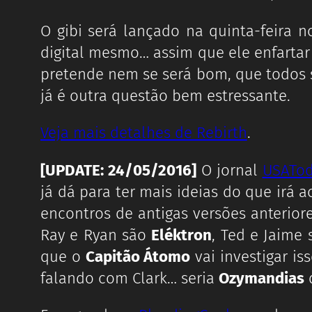
O gibi será lançado na quinta-feira 
digital mesmo… assim que ele enfartar 
pretende nem se será bom, que todos s
já é outra questão bem estressante.
Veja mais detalhes de Rebirth
.
[UPDATE: 24/05/2016]
O jornal
USATo
já dá para ter mais ideias do que irá
encontros de antigas versões anterior
Ray e Ryan são
Eléktron
, Ted e Jaime
que o
Capitão Átomo
vai investigar is
falando com Clark… seria
Ozymandias