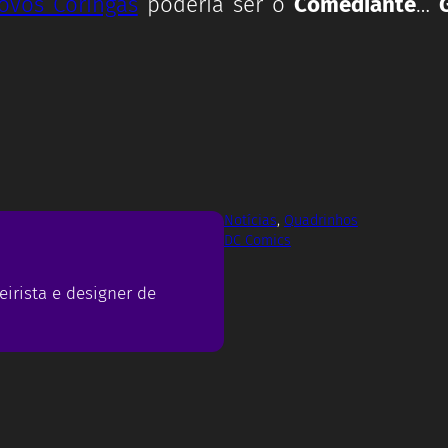
ovos Coringas
poderia ser o
Comediante
…
Notícias
, 
Quadrinhos
DC Comics
eirista e designer de