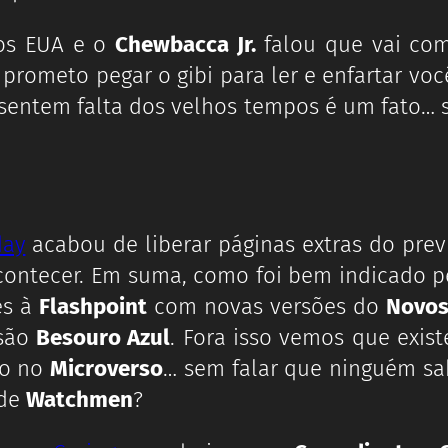
nos EUA e o
Chewbacca Jr.
falou que vai com
prometo pegar o gibi para ler e enfartar vo
entem falta dos velhos tempos é um fato… se
day
acabou de liberar páginas extras do pre
 acontecer. Em suma, como foi bem indicado 
es à
Flashpoint
com novas versões do
Novos
 são
Besouro Azul
. Fora isso vemos que exis
so no
Microverso
… sem falar que ninguém s
de
Watchmen
?