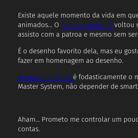
Existe aquele momento da vida em que
animados… O
Cartoon Network
voltou 
assisto com a patroa e mesmo sem ser 
É o desenho favorito dela, mas eu gos
fazer em homenagem ao desenho.
Apenas Um Show
é fodasticamente o m
Master System, não depender de smar
Aham… Prometo me controlar um pouco 
contas.