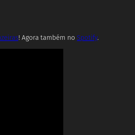
zeiras
! Agora também no
Spotify
.