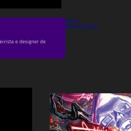
Música
Apenas Um Show
eirista e designer de