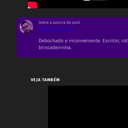
Sobre a autoria do post:
Rodrigo Castro
Debochado e inconveniente. Escritor, rot
brincadeirinha.
VEJA TAMBÉM