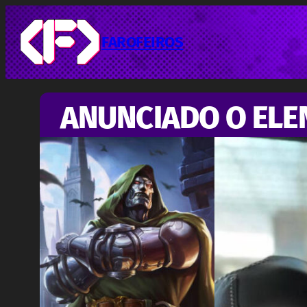
Pular
para
o
FAROFEIROS
conteúdo
ANUNCIADO O ELE