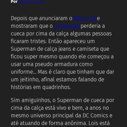
Por
Rodrigo Castro
Depois que anunciaram o
Novos 52
e
mostraram que o
Superman
perderia a
cueca por cima da calça algumas pessoas
ficaram tristes. Então apareceu um
Superman de calça jeans e camiseta que
ficou super mesmo quando ele começou a
usar uma pseudo armadura como
uniforme… Mas é claro que tinham que dar
um jeitinho, afinal estamos falando de
histórias em quadrinhos.
Sim amiguinhos, o Superman de cueca por
cima da calça está vivo e bem, a anos no
mesmo universo principal da DC Comics e
até atuando de forma anônima. Lois está