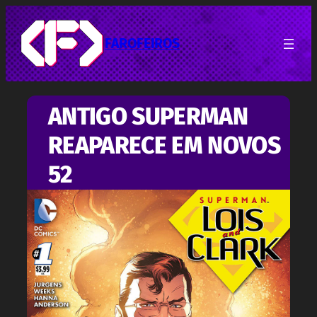
Pular
para
o
FAROFEIROS
conteúdo
ANTIGO SUPERMAN
REAPARECE EM NOVOS
52