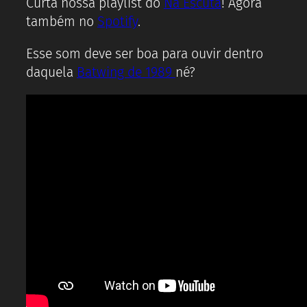
Curta nossa playlist do
Na Escuta
! Agora
também no
Spotify
.
Esse som deve ser boa para ouvir dentro
daquela
Batwing de 1989
né?