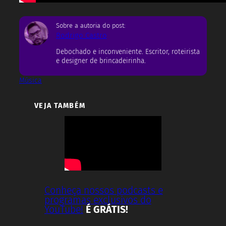
Sobre a autoria do post:
Rodrigo Castro
Debochado e inconveniente. Escritor, roteirista
e designer de brincadeirinha.
Música
VEJA TAMBÉM
Conheça nossos podcasts e
programas exclusivos do
YouTube!
É GRÁTIS!