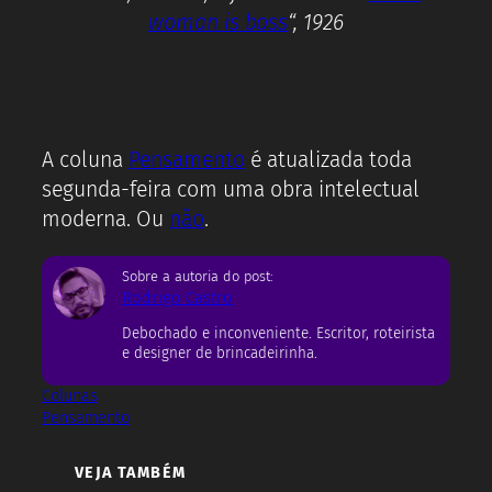
woman is boss
“, 1926
A coluna
Pensamento
é atualizada toda
segunda-feira com uma obra intelectual
moderna. Ou
não
.
Sobre a autoria do post:
Rodrigo Castro
Debochado e inconveniente. Escritor, roteirista
e designer de brincadeirinha.
Colunas
Pensamento
VEJA TAMBÉM