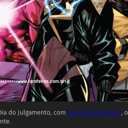
 Dia do Julgamento, com
Immortal X-Men #3
, 
nte.