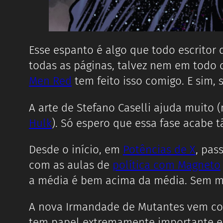
Esse espanto é algo que todo escritor
todas as páginas, talvez nem em todo o
Men Red
tem feito isso comigo. E sim,
A arte de Stefano Caselli ajuda muito 
Hulk
). Só espero que essa fase acabe
Desde o início, em
Potências de X
, pas
com as aulas de
política com Magneto
a média é bem acima da média. Sem m
A nova Irmandade de Mutantes vem coro
tem papel extremamente importante em 