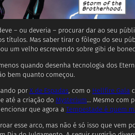
 deve – ou deveria – procurar dar ao seu pú
s títulos. Mas saber tirar o fôlego do seu 
 sou um velho escrevendo sobre gibi de bone
(menos quando desenha tecnologia dos Eterno
 tão bem quanto começou.
sando por
X de Espadas
, com o
Hellfire Gala
c
e até a criação do
Mysterium
… Mesmo com po
encionar que agora a
Tempestade é quem ma
ar esse arco, mas não é só isso que vem por
Dia do Julgamento. A seguir surgirão divers