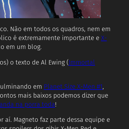
blico. Não em todos os quadros, nem em
público é extremamente importante e
X-
co em um blog.
s) o texto de Al Ewing (
Immortal
ulminando em
Planet Size X-Men #1
,
ntos mais baixos podemos dizer que
nda na porra toda
!
 aí. Magneto faz parte dessa equipe e
os spoilers dos gibis X-Men Red e