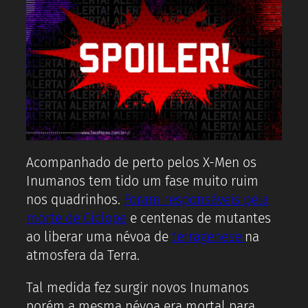
Acompanhado de perto pelos X-Men os
Inumanos tem tido um fase muito ruim
nos quadrinhos.
Foram responsáveis pela
morte de Ciclope
e centenas de mutantes
ao liberar uma névoa de
terragenese
na
atmosfera da Terra.
Tal medida fez surgir novos Inumanos
porém a mesma névoa era mortal para