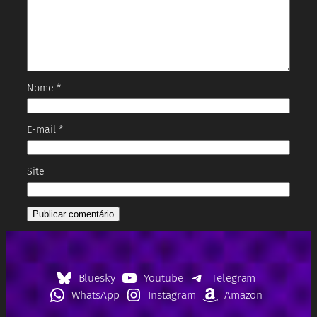
Nome
*
E-mail
*
Site
Bluesky
Youtube
Telegram
WhatsApp
Instagram
Amazon