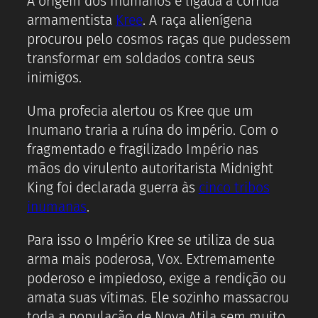
A origem dos Inumanos é ligada a corrida
armamentista
Kree
. A raça alienígena
procurou pelo cosmos raças que pudessem
transformar em soldados contra seus
inimigos.
Uma profecia alertou os Kree que um
Inumano traria a ruína do império. Com o
fragmentado e fragilizado Império nas
mãos do virulento autoritarista Midnight
King foi declarada guerra às
cinco tribos
inumanas
.
Para isso o Império Kree se utiliza de sua
arma mais poderosa, Vox. Extremamente
poderoso e impiedoso, exige a rendição ou
amata suas vítimas. Ele sozinho massacrou
toda a população de Nova Atila sem muito