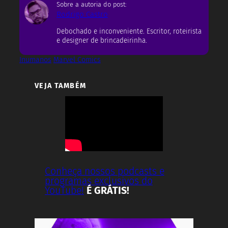
Sobre a autoria do post:
Rodrigo Castro
Debochado e inconveniente. Escritor, roteirista
e designer de brincadeirinha.
Inumanos
Marvel Comics
VEJA TAMBÉM
Conheça nossos podcasts e
programas exclusivos do
YouTube!
É GRÁTIS!