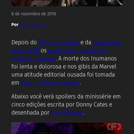
8 de novembro de 2018
Por
Rodrigo Castro
Depois do
filme cancelado
e da
desastrosa
série de TV
os
quadrinhos não tinham
muito o que fazer
. A morte dos Inumanos
foi lenta e dolorosa e nos gibis da Marvel
uma atitude editorial ousada foi tomada
em
Death of the Inhumans
.
Abaixo você verá spoilers da minissérie em
cinco edições escrita por Donny Cates e
desenhada por
Ariel Olivetti
.