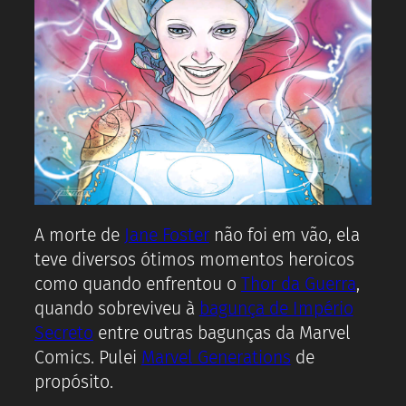
A morte de
Jane Foster
não foi em vão, ela
teve diversos ótimos momentos heroicos
como quando enfrentou o
Thor da Guerra
,
quando sobreviveu à
bagunça de Império
Secreto
entre outras bagunças da Marvel
Comics. Pulei
Marvel Generations
de
propósito.