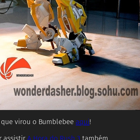
o que virou o Bumblebee
aqui
!
 assistir
A Hora do Rush 3
também.