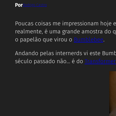
Por
Rodrigo Castro
Poucas coisas me impressionam hoje em
realmente, é uma grande amostra do qu
o papelão que virou o
Bumblebee
.
Andando pelas internerds vi este Bumb
século passado não… é do
Transformer