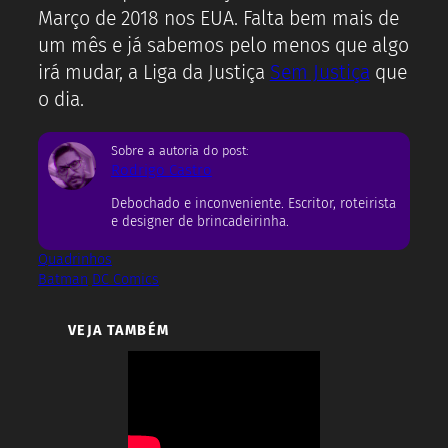
Março de 2018 nos EUA. Falta bem mais de
um mês e já sabemos pelo menos que algo
irá mudar, a Liga da Justiça
Sem Justiça
que
o dia.
Sobre a autoria do post:
Rodrigo Castro
Debochado e inconveniente. Escritor, roteirista
e designer de brincadeirinha.
Quadrinhos
Batman
DC Comics
VEJA TAMBÉM