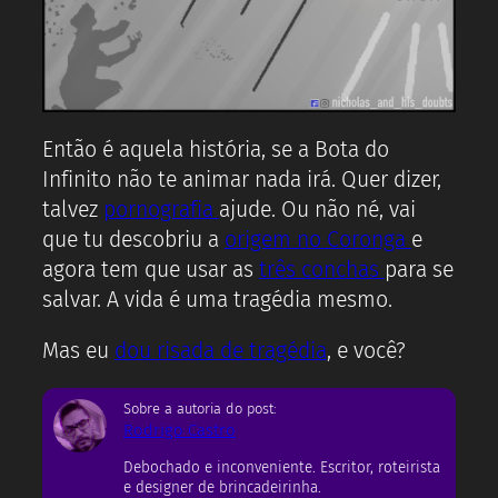
Então é aquela história, se a Bota do
Infinito não te animar nada irá. Quer dizer,
talvez
pornografia
ajude. Ou não né, vai
que tu descobriu a
origem no Coronga
e
agora tem que usar as
três conchas
para se
salvar. A vida é uma tragédia mesmo.
Mas eu
dou risada de tragédia
, e você?
Sobre a autoria do post:
Rodrigo Castro
Debochado e inconveniente. Escritor, roteirista
e designer de brincadeirinha.