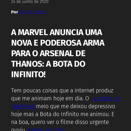
24 de junho de 2020
Por
Rodrigo Castro
A MARVEL ANUNCIA UMA
NOVA E PODEROSA ARMA
PARA O ARSENAL DE
THANOS: A BOTA DO
INFINITO!
Tem poucas coisas que a internet produz
que me animam hoje em dia. O
Lolzinho do
Pokémon
meio que me deixou depressivo
hoje mas a Bota do Infinito me animou. E
na boa, quero ver o filme disso urgente
ouviu
Marvel Sutdios
.