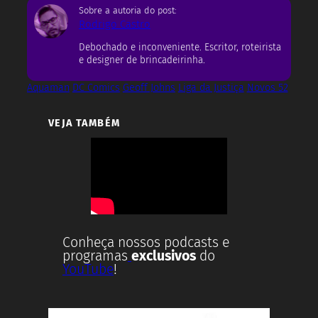
Sobre a autoria do post:
Rodrigo Castro
Debochado e inconveniente. Escritor, roteirista
e designer de brincadeirinha.
Aquaman
DC Comics
Geoff Johns
Liga da Justiça
Novos 52
VEJA TAMBÉM
Conheça nossos podcasts e
programas
exclusivos
do
YouTube
!