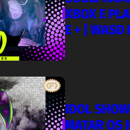
XBOX E PLA
E + | WASD
IDOL SHOW
MATAR OS 