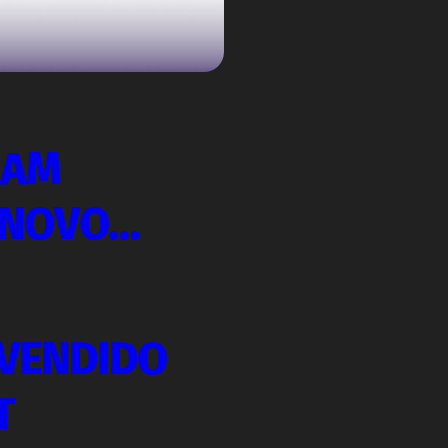
EAM
 NOVO…
 VENDIDO
T