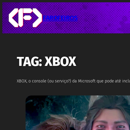
Pular
para
o
FAROFEIROS
conteúdo
TAG:
XBOX
XBOX, o console (ou serviço?) da Microsoft que pode até incl