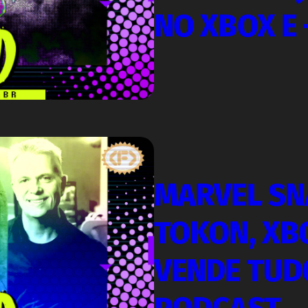
NO XBOX E 
MARVEL SN
TOKON, XB
VENDE TUDO