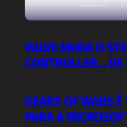
VALVE MUDA O ST
CONTROLLER… DE
GEARS OF WARS É
PARA A MICROSOF