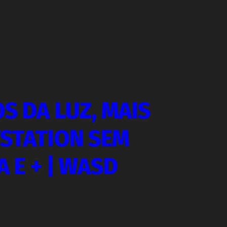
OS DA LUZ, MAIS
YSTATION SEM
A E + | WASD