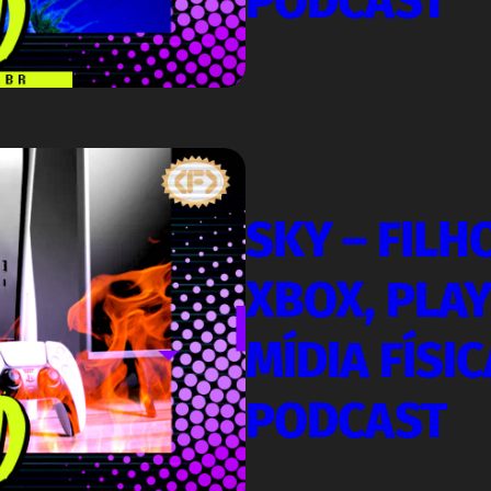
PODCAST
SKY – FILH
XBOX, PLA
MÍDIA FÍSIC
PODCAST