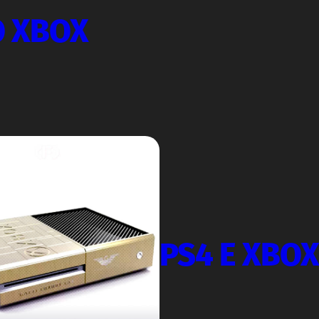
O XBOX
PS4 E XBO