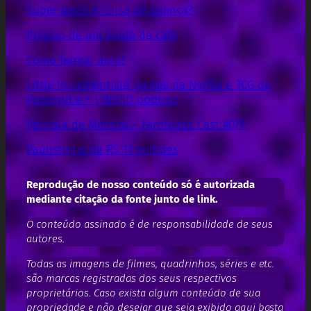
Super-herói é coisa de criança?
Preciso de um balde de café
Como farmar aura?
Little Incrementisle, games na Netflix e TCG de
Palworld e + | WASD podcast
Patriota de Mentira – Farofeiros Cast #079
Paulistinha de R$ 11 milhões
Reprodução de nosso conteúdo só é autorizada
mediante citação da fonte junto de link.
O conteúdo assinado é de responsabilidade de seus
autores.
Todas as imagens de filmes, quadrinhos, séries e etc.
são marcas registradas dos seus respectivos
proprietários. Caso exista algum conteúdo de sua
propriedade e não desejar que seja exibido aqui basta