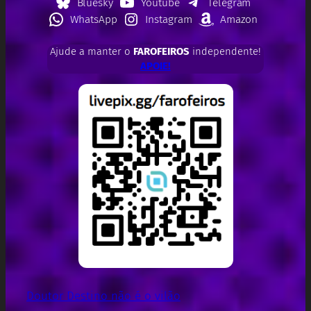
Bluesky
Youtube
Telegram
WhatsApp
Instagram
Amazon
Ajude a manter o
FAROFEIROS
independente!
APOIE!
Doutor Destino não é o vilão