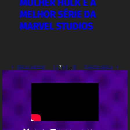
MULHER HULK É A
MELHOR SÉRIE DA
MARVEL STUDIOS
←
Página anterior
1
2
3
4
5
…
10
Próxima página
→