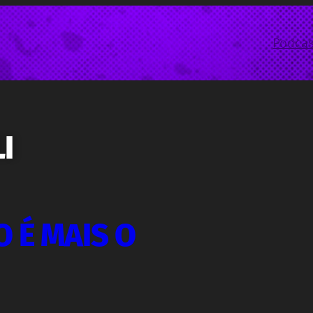
Podcas
I
 É MAIS O