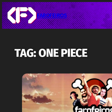
Pular
para
o
FAROFEIROS
conteúdo
TAG:
ONE PIECE