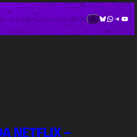
Bluesky
WhatsAp
Telegr
Yout
Pesquisar
ts
Colunas
Quentinhas
APOIE
DA NETFLIX –