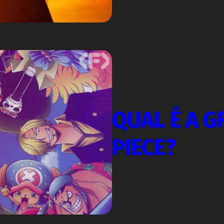
QUAL É A G
PIECE?