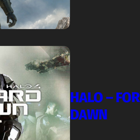
HALO – FO
DAWN