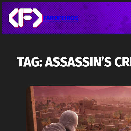
Pular
para
o
FAROFEIROS
conteúdo
TAG:
ASSASSIN’S CR