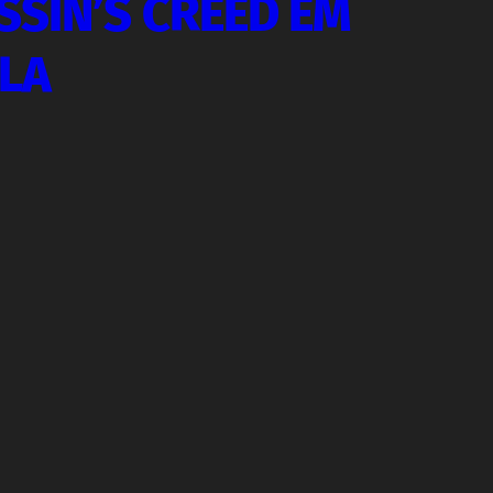
SSIN’S CREED EM
ULA