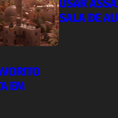
USAR ASSA
SALA DE A
FAVORITO
TA EM