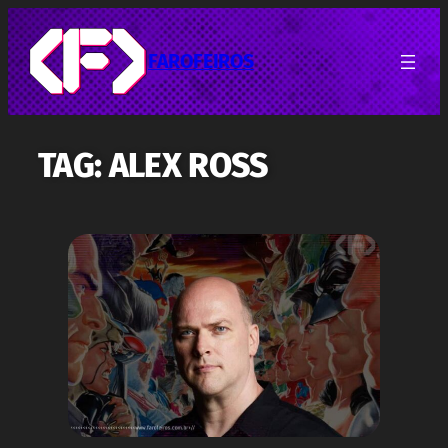
Pular
para
o
FAROFEIROS
conteúdo
TAG:
ALEX ROSS