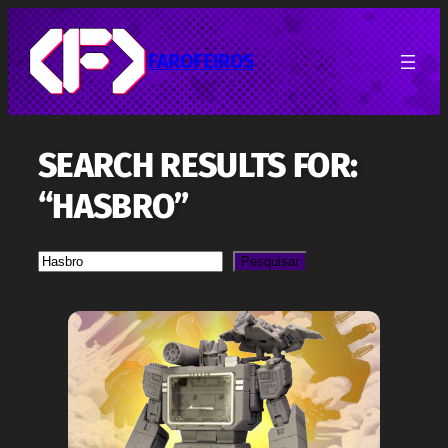
Pular
para
o
FAROFEIROS
conteúdo
SEARCH RESULTS FOR:
“HASBRO”
Pesquisa
Pesquisar